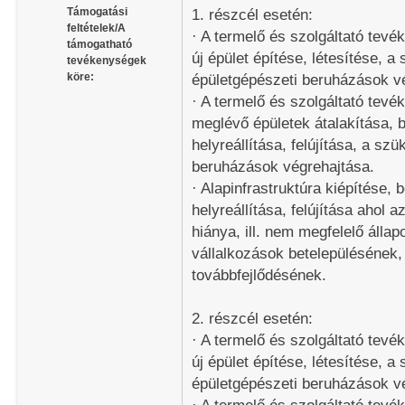
Támogatási
1. részcél esetén:
feltételek/A
· A termelő és szolgáltató te
támogatható
új épület építése, létesítése, 
tevékenységek
köre:
épületgépészeti beruházások v
· A termelő és szolgáltató te
meglévő épületek átalakítása, 
helyreállítása, felújítása, a sz
beruházások végrehajtása.
· Alapinfrastruktúra kiépítése, 
helyreállítása, felújítása ahol a
hiánya, ill. nem megfelelő állap
vállalkozások betelepülésének,
továbbfejlődésének.
2. részcél esetén:
· A termelő és szolgáltató te
új épület építése, létesítése, 
épületgépészeti beruházások v