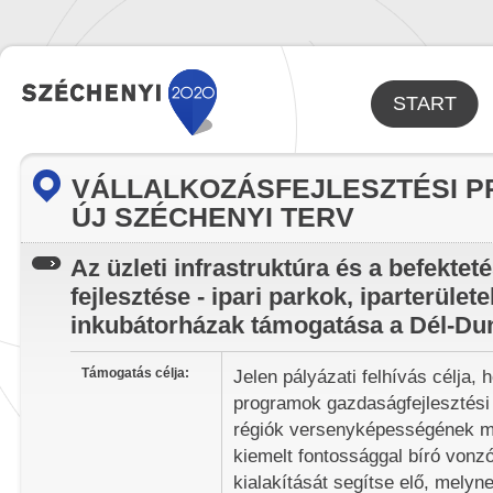
START
VÁLLALKOZÁSFEJLESZTÉSI P
ÚJ SZÉCHENYI TERV
Az üzleti infrastruktúra és a befektet
fejlesztése - ipari parkok, iparterület
inkubátorházak támogatása a Dél-Du
Támogatás célja:
Jelen pályázati felhívás célja, 
programok gazdaságfejlesztési
régiók versenyképességének m
kiemelt fontossággal bíró vonz
kialakítását segítse elő, melyn