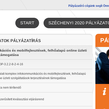
Pályázatíró cégünk segít Önn
START
SZÉCHENYI 2020 PÁLYÁZAT
PÁ
ATOK PÁLYÁZATÍRÁS
ációs és mobilfejlesztések, felhőalapú online üzleti
 támogatása
P-3.2.2-8-2-4-16
alati komplex infokommunikációs és mobilfejlesztések, felhőalapú
ne üzleti szolgáltatások terjesztésének támogatása
za nem térítendő
zerűsített kiválasztási eljárásrend