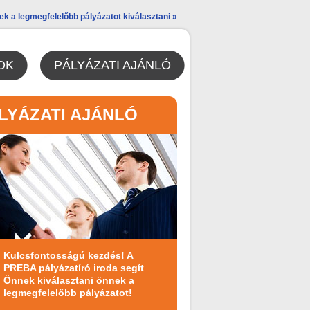
ek a legmegfelelőbb pályázatot kiválasztani »
OK
PÁLYÁZATI AJÁNLÓ
LYÁZATI AJÁNLÓ
Kulcsfontosságú kezdés! A
PREBA pályázatíró iroda segít
Önnek kiválasztani önnek a
legmegfelelőbb pályázatot!