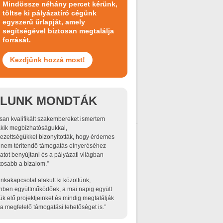
Mindössze néhány percet kérünk,
töltse ki pályázatíró cégünk
egyszerű űrlapját, amely
segítségével biztosan megtalálja
forrását.
Kezdjünk hozzá most!
LUNK MONDTÁK
an kvalifikált szakembereket ismertem
kik megbízhatóságukkal,
lezettségükkel bizonyították, hogy érdemes
 nem térítendő támogatás elnyeréséhez
atot benyújtani és a pályázati világban
tosabb a bizalom.”
nkakapcsolat alakult ki közöttünk,
ben együttműködőek, a mai napig együtt
jük elő projektjeinket és mindig megtalálják
a megfelelő támogatási lehetőséget is.”