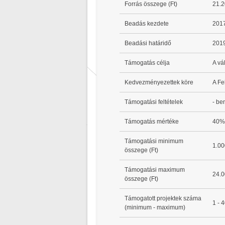
Forrás összege (Ft)
21.2
Beadás kezdete
2017
Beadási határidő
2019
Támogatás célja
A vá
Kedvezményezettek köre
A Fe
Támogatási feltételek
- be
Támogatás mértéke
40%
Támogatási minimum
1.00
összege (Ft)
Támogatási maximum
24.0
összege (Ft)
Támogatott projektek száma
1 - 
(minimum - maximum)