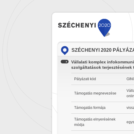
SZÉCHENYI 2020 PÁLYÁZ
Vállalati komplex infokommunik
szolgáltatások terjesztésének
Pályázati kód
GINO
Váll
Támogatás megnevezése
onli
Támogatás formája
viss
Támogatás elnyerésének
egys
módja