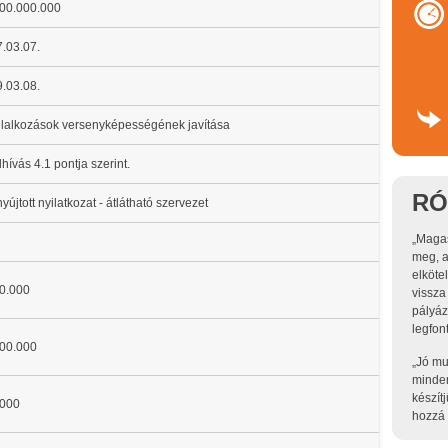
00.000.000
.03.07.
.03.08.
llalkozások versenyképességének javítása
lhívás 4.1 pontja szerint.
RÓ
nyújtott nyilatkozat - átlátható szervezet
„Magas
meg, a
elköte
0.000
vissza
pályáz
legfon
00.000
„Jó mu
minden
készít
4000
hozzá 