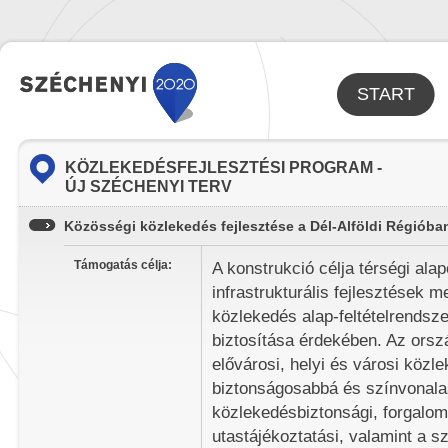
START
KÖZLEKEDÉSFEJLESZTÉSI PROGRAM -
ÚJ SZÉCHENYI TERV
Közösségi közlekedés fejlesztése a Dél-Alföldi Régióba
Támogatás célja:
A konstrukció célja térségi al
infrastrukturális fejlesztések 
közlekedés alap-feltételrendsze
biztosítása érdekében. Az orszá
elővárosi, helyi és városi közl
biztonságosabbá és színvonala
közlekedésbiztonsági, forgalomt
utastájékoztatási, valamint a sz