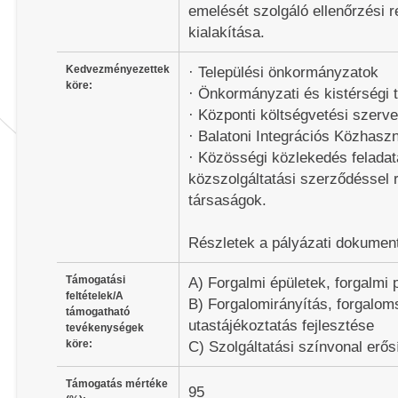
emelését szolgáló ellenőrzési r
kialakítása.
Kedvezményezettek
· Települési önkormányzatok
köre:
· Önkormányzati és kistérségi 
· Központi költségvetési szerv
· Balatoni Integrációs Közhaszn
· Közösségi közlekedés feladata
közszolgáltatási szerződéssel
társaságok.
Részletek a pályázati dokumen
Támogatási
A) Forgalmi épületek, forgalmi 
feltételek/A
B) Forgalomirányítás, forgalo
támogatható
utastájékoztatás fejlesztése
tevékenységek
köre:
C) Szolgáltatási színvonal erős
Támogatás mértéke
95